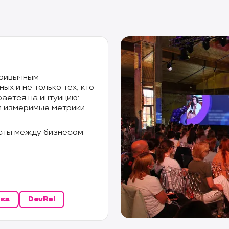
привычным
ых и не только тех, кто
ается на интуицию:
 и измеримые метрики
осты между бизнесом
тка
DevRel