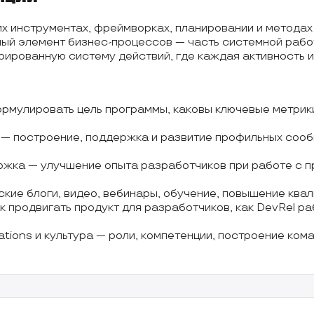
х инструментах, фреймворках, планировании и методах
енный элемент бизнес-процессов — часть системной раб
ированную систему действий, где каждая активность им
формулировать цель программы, каковы ключевые метрики
— построение, поддержка и развитие профильных сооб
ержка — улучшение опыта разработчиков при работе с п
ские блоги, видео, вебинары, обучение, повышение ква
к продвигать продукт для разработчиков, как DevRel ра
tions и культура — роли, компетенции, построение кома