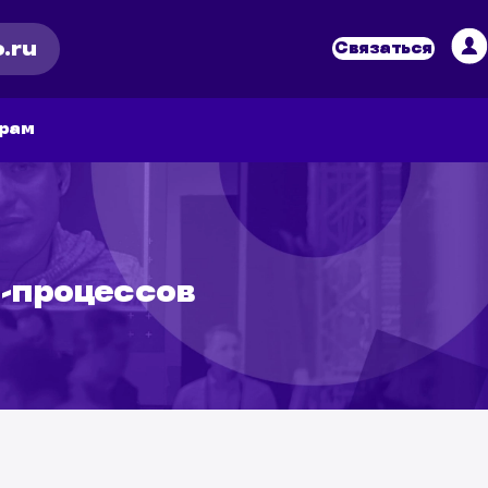
.ru
Связаться
рам
l-процессов