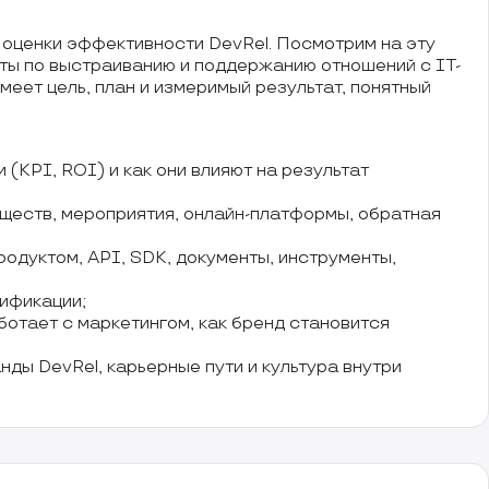
 оценки эффективности DevRel. Посмотрим на эту
оты по выстраиванию и поддержанию отношений с IT-
еет цель, план и измеримый результат, понятный
 (KPI, ROI) и как они влияют на результат
ществ, мероприятия, онлайн-платформы, обратная
родуктом, API, SDK, документы, инструменты,
лификации;
ботает с маркетингом, как бренд становится
нды DevRel, карьерные пути и культура внутри