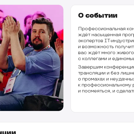
О событии
Профессиональная кон
ждёт насыщенная прог
экспертов IT-индустри
и возможность получит
вас ждёт много живого
с коллегами и единомы
Завершим конференцию 
трансляции и без лишн
о промахах и неудачны
к профессиональному 
и посмеяться, и сдела
нции