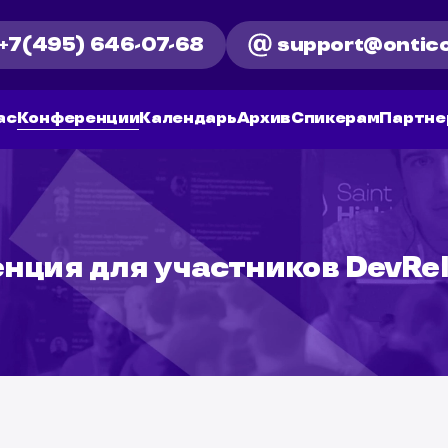
+7(495) 646-07-68
support@ontico
ас
Конференции
Календарь
Архив
Спикерам
Партне
нция для участников
DevRe