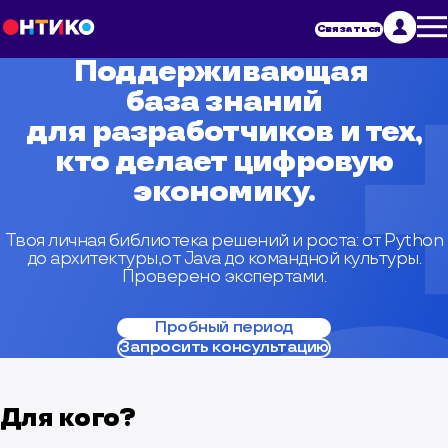
Связаться
Поддерживающая
база знаний
для
разработчиков и тех,
кто делает
цифровую
экономику.
Твоя личная библиотека решений и роста: от Python
до архитектуры,
от Java до командной культуры.
Проверено экспертами.
Пробный период
Запросить консультацию
Для кого?